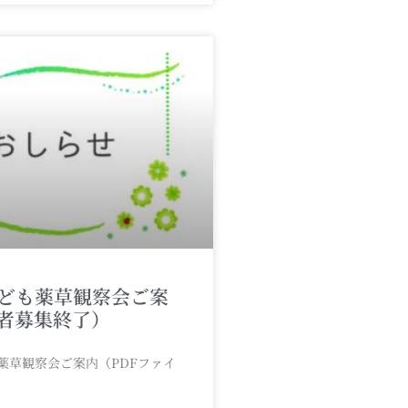
子ども薬草観察会ご案
者募集終了）
も薬草観察会ご案内（PDFファイ