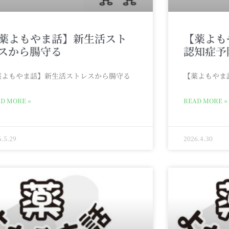
薬よもやま話】新生活スト
【薬よも
スから腸守る
認知症予
薬よもやま話】新生活ストレスから腸守る
【薬よもやま
D MORE »
READ MORE »
6.5.29
2026.4.30