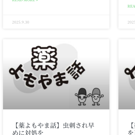
REA
2025.9.30
202
【薬よもやま話】虫刺され早
【
めに対処を
を