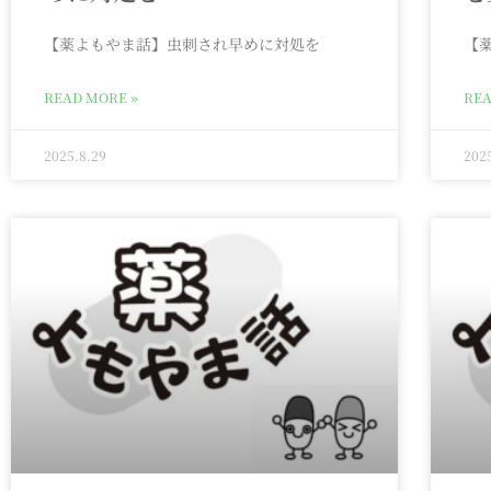
【薬よもやま話】虫刺され早めに対処を
【
READ MORE »
REA
2025.8.29
202