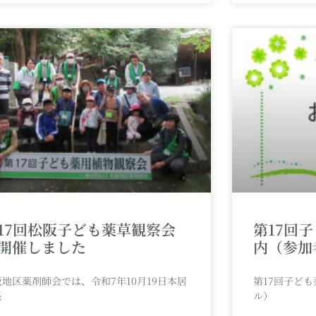
17回松阪子ども薬草観察会
第17回
開催しました
内（参加
阪地区薬剤師会では、令和7年10月19日本居
第17回子ど
長
ル）