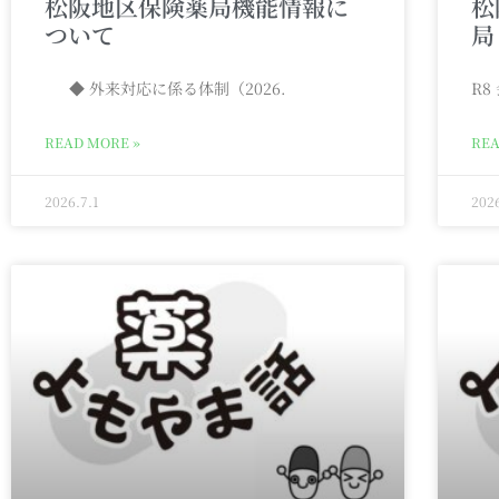
松阪地区保険薬局機能情報に
松
ついて
局
◆ 外来対応に係る体制（2026.
R8
READ MORE »
REA
2026.7.1
202