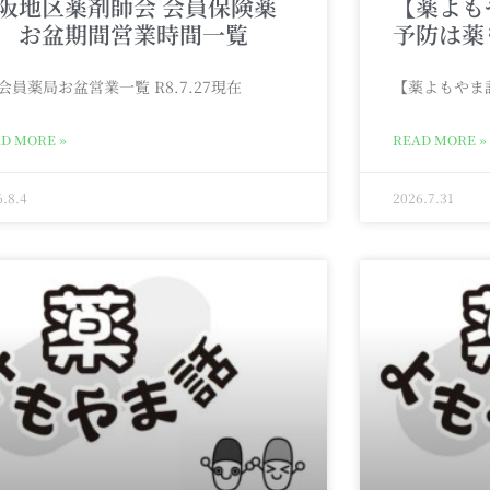
阪地区薬剤師会 会員保険薬
【薬よも
 お盆期間営業時間一覧
予防は薬
 会員薬局お盆営業一覧 R8.7.27現在
【薬よもやま
D MORE »
READ MORE »
6.8.4
2026.7.31