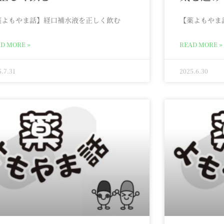
薬よもやま話】経口補水液を正しく飲む
【薬よもやま
D MORE »
READ MORE »
5.7.31
2025.6.30