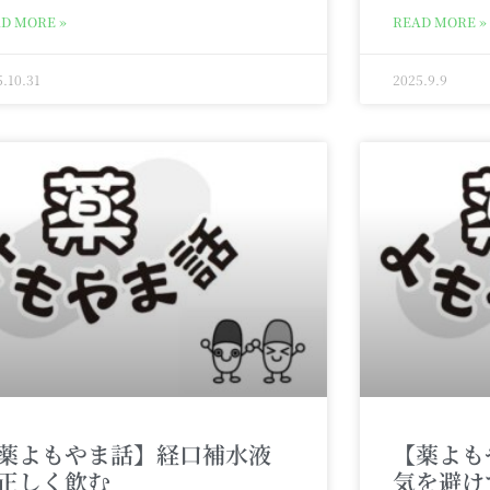
D MORE »
READ MORE »
5.10.31
2025.9.9
薬よもやま話】経口補水液
【薬よも
正しく飲む
気を避け