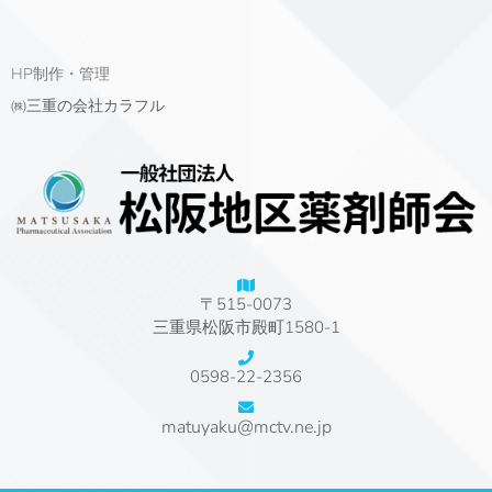
HP制作・管理
㈱三重の会社カラフル
〒515-0073
三重県松阪市殿町1580-1
0598-22-2356
matuyaku@mctv.ne.jp