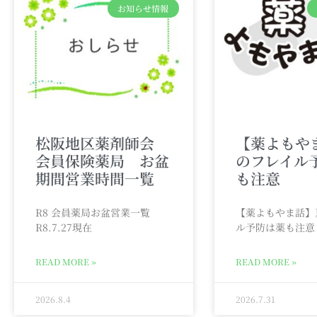
お知らせ情報
松阪地区薬剤師会
【薬よもや
会員保険薬局 お盆
のフレイル
期間営業時間一覧
も注意
R8 会員薬局お盆営業一覧
【薬よもやま話】
R8.7.27現在
ル予防は薬も注意
READ MORE »
READ MORE »
2026.8.4
2026.7.31