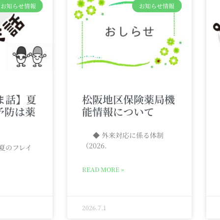
お知らせ情報
お知らせ情報
ま話】夏
松阪地区保険薬局機
予防は薬
能情報について
◆ 外来対応に係る体制
（2026.
夏のフレイ
READ MORE »
2026.7.1