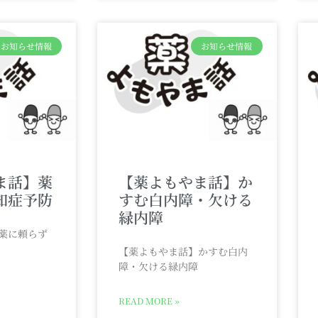
お知らせ情報
お知らせ情報
ま話】薬
【薬よもやま話】か
知症予防
すむ白内障・欠ける
緑内障
薬に頼らず
【薬よもやま話】かすむ白内
障・欠ける緑内障
READ MORE »