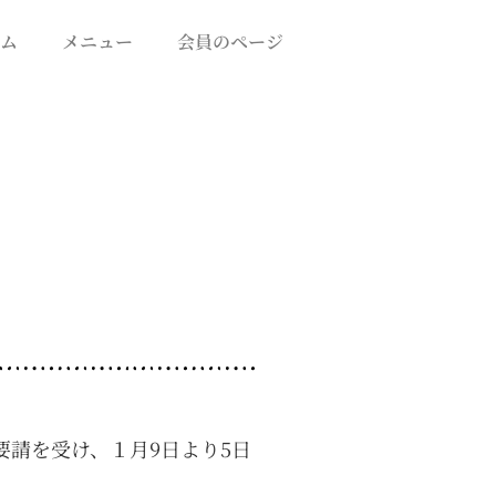
ム
メニュー
会員のページ
要請を受け、１月9日より5日